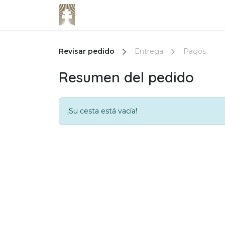
Ir al contenido
Inicio
Formación en línea
R
Revisar pedido
Entrega
Pagos
Resumen del pedido
¡Su cesta está vacía!