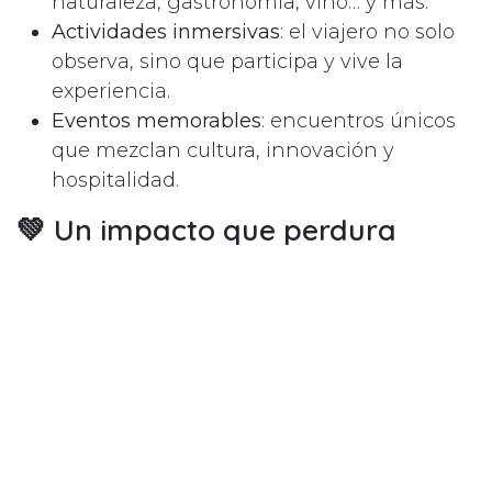
naturaleza, gastronomía, vino… y más.
Actividades inmersivas
: el viajero no solo
observa, sino que participa y vive la
experiencia.
Eventos memorables
: encuentros únicos
que mezclan cultura, innovación y
hospitalidad.
💚 Un impacto que perdura
Cuando diseñamos una experiencia,
buscamos que el resultado vaya más allá del
momento:
En el viajero
: se lleva recuerdos,
emociones y aprendizajes.
En la comunidad local
: se fortalecen la
economía y la identidad cultural.