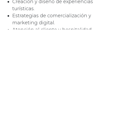
Creación y diseño de experiencias
turísticas.
Estrategias de comercialización y
marketing digital.
Atención al cliente y hospitalidad.
Turismo sostenible y gestión responsable.
Innovación y desarrollo de producto
turístico.
🌱 Formación que deja huella
Nuestra meta es que cada participante:
Mejore sus habilidades
para afrontar retos
reales.
Aporte valor
a su empresa y a su destino.
Genere un impacto positivo
en visitantes,
comunidad y medio ambiente.